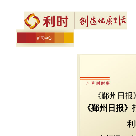
《鄞州日报
《鄞州日报》
利