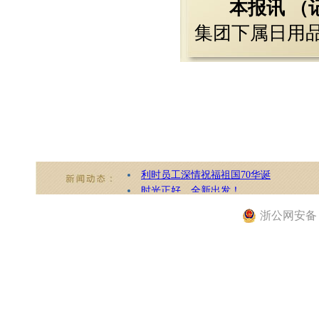
本报讯 （
集团下属日用
审核，成为沃尔
今后，利时日
“利时”上榜“2020宁波品牌百强”
监督。
利时城市奥特莱斯正式开通市民社保卡
利时集团成为全国工商联知名企业委员
沃尔玛作为全球
总有一种力量让我们信心百倍
目，项目中的
利时举办创建26周年庆典仪式
利时员工深情祝福祖国70华诞
果贸易商和工
时光正好，全新出发！
利时集团荣获鄞州区2018年度先进企业“
的社会责任不
浙公网安备 33
重磅！集团董事长李立新获评“改革开放40周
对工厂进行一次
利时日用品公司获评“中国塑料加工业科技
省委副书记、市委书记郑栅洁莅临利时调研
早在10年前
利时集团上榜“中国制造业企业500强”
为沃尔玛的供
利时集团入围2018中国民企500强榜单
利时集团排名“2018宁波市综合百强企业”
任，也为此次
利时集团上榜“2018年半年度鄞州区进出口