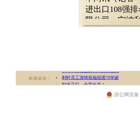
进出口108强
限公司、宁波利
元、1.586
位。
“利时”上榜“2020宁波品牌百强”
利时城市奥特莱斯正式开通市民社保卡
2012年，金
利时集团成为全国工商联知名企业委员
总有一种力量让我们信心百倍
欧美市场复苏
利时举办创建26周年庆典仪式
外贸企业，尤
利时员工深情祝福祖国70华诞
时光正好，全新出发！
难和发展的不
利时集团荣获鄞州区2018年度先进企业“
浙公网安备 33
通过产品和渠
重磅！集团董事长李立新获评“改革开放40周
利时日用品公司获评“中国塑料加工业科技
口增幅分别超过
省委副书记、市委书记郑栅洁莅临利时调研
风景。
利时集团上榜“中国制造业企业500强”
利时集团入围2018中国民企500强榜单
利时集团董事
利时集团排名“2018宁波市综合百强企业”
利时集团上榜“2018年半年度鄞州区进出口