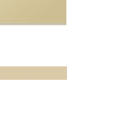
3年的创业创新，目前已涉猎
位列中国制造业500强、
团各产业板块业绩稳步增
6年，集团实现销售155.26