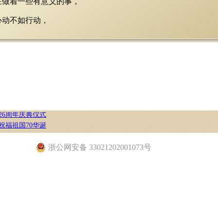
在做着一些有意义的事，
心动不如行动，
分享只需一秒！
利时集团创建于1993年，以“创造优质生活”为企业使命，经过2
日用品制造、商业地产、商业连锁、进出口等产业。集团连续多年
020宁波品牌百强”
中国民企500强、浙江省百强企业、宁波市纳税50强。近年，集
莱斯正式开通市民社保卡优惠消费
。2015年，集团实现销售146.20亿元，总资产110.51亿元。201
全国工商联知名企业委员会首批委员企业
亿元，总资产105.98亿元。
让我们信心百倍
26周年庆典仪式
日用品制造
祝福祖国70华诞
新出发！
年产能位居亚洲前列。目前领先全球市场的500余种
州区2018年度先进企业“大力鼎”奖
自主研发产品，热销欧美、俄罗斯、东南亚、香港等
浙公网安备 33021202001073号
长李立新获评“改革开放40周年•...
国家和地区，是全国出口创汇先进企业。
司获评“中国塑料加工业科技创新型优秀...
市委书记郑栅洁莅临利时调研 肯定利时转...
商业零售
通过与印力集团、星河集团、物美集团、万达院线等
中国制造业企业500强”
产业巨头或领先者进行战略合作，强强联手、优势互
018中国民企500强榜单
补，实施利时商业的转型升级。如今利时商业已完整
2018宁波市综合百强企业”第14位
涵盖包括第三代城市综合体、购物中心、城市奥特莱