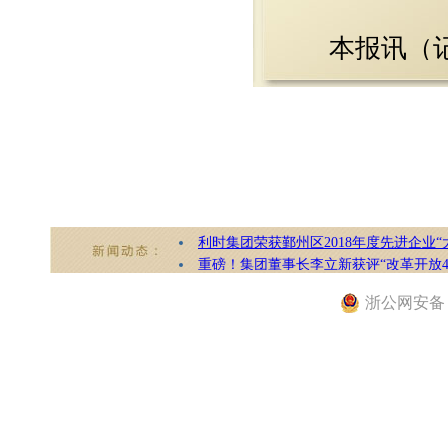
本报讯（记
企利时集团与
“利时”上榜“2020宁波品牌百强”
利时城市奥特莱斯正式开通市民社保卡
据协议，利时
利时集团成为全国工商联知名企业委员
北京银行将为
总有一种力量让我们信心百倍
利时举办创建26周年庆典仪式
结算产品一揽
利时员工深情祝福祖国70华诞
时光正好，全新出发！
型升级。据悉
利时集团荣获鄞州区2018年度先进企业“
给予百亿元授
重磅！集团董事长李立新获评“改革开放40周
利时日用品公司获评“中国塑料加工业科技
利时集团创
省委副书记、市委书记郑栅洁莅临利时调研
浙公网安备 33
业地产、商业
利时集团上榜“中国制造业企业500强”
利时集团入围2018中国民企500强榜单
强，并在香港
利时集团排名“2018宁波市综合百强企业”
利时集团上榜“2018年半年度鄞州区进出口
产能位居亚洲前
浙商银行衢州分行入驻利时广场
时集团与印力
“新江厦商城”转型为“城市生活服务综合体