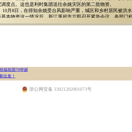
配调度点。这也是利时集团送往余姚灾区的第二批物资。
10月8日，在得知余姚受台风影响严重，城区和乡村居民被洪
等基本物资这一情况后，新江厦超市立即召开紧急会议，各部门
资。在及时同灾区取得联系、了解到需求后，10月8日晚，超市第
干、10800瓶矿泉水和方便面到余姚。
“水退还要几天，我们将继续向余姚运送物资。”十一届全国政
020宁波品牌百强”
立新表示，大灾面前就应该齐心协力，及时伸出援手，尽自己的
莱斯正式开通市民社保卡优惠消费
物资能对余姚居民有所帮助。
全国工商联知名企业委员会首批委员企业
10月10日下午，新江厦超市继续履行承诺，捐赠200箱八宝粥
让我们信心百倍
根据灾区断电断水、烧开水、煮东西不方便的实际情况，超市特
26周年庆典仪式
居民食用。
祝福祖国70华诞
李立新表示：“危难时刻，利时要尽已之力，给他们提供力所能
新出发！
共度难关。如果有需要，接下去新江厦超市还会将更多饼干、矿
州区2018年度先进企业“大力鼎”奖
资送往余姚。
长李立新获评“改革开放40周年•...
浙公网安备 33021202001073号
除了向余姚伸出援手运送物资外，新江厦超市还向集团所在的
司获评“中国塑料加工业科技创新型优秀...
港等乡镇，及时运送饮用水、饼干、手电筒、蜡烛等居民急需的
市委书记郑栅洁莅临利时调研 肯定利时转...
集团将视受灾乡镇需求，极尽所能予以支持。
中国制造业企业500强”
作为中国制造业500强和富有社会责任的民营企业，每逢有灾
018中国民企500强榜单
手，这是利时的传统。这样的传统，跟利时始终倡导“舍得”、“感
2018宁波市综合百强企业”第14位
前许多抗震救灾的活动中，利时都是积极出钱出力。
2018年半年度鄞州区进出口50强”
汶川大地震发生后，正在国外商务考察的李立新得知灾情，心