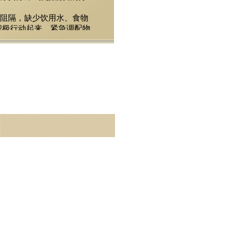
水阻隔，缺少饮用水、食物
积极行动起来，紧急调配物
一时间紧急运送了200箱饼
协委员、利时集团董事长李
一份力量和心意，希望这些
给余姚。超市负责人介绍，
意选取了八宝粥，方便受灾
及的帮助，帮助受灾居民
泉水、方便面、火腿肠等物
鄞州区云龙、古林、集士
生活用品。随后几天，利时
难都走在前面，及时伸出援
恩”的企业文化有关。在先
急如焚，立即拨通越洋电