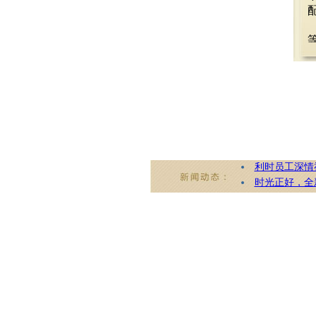
“利时”上榜“2
利时城市奥特
利时集团成为
总有一种力量
利时举办创建
利时员工深情
时光正好，全
利时集团荣获鄞
重磅！集团董事
利时日用品公
省委副书记、
利时集团上榜“
利时集团入围2
利时集团排名“
利时集团上榜“